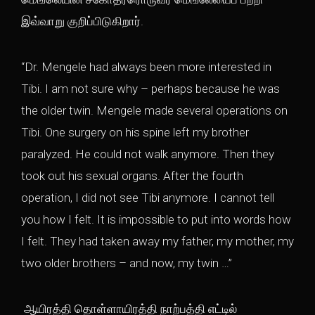
இவ்வாறு குறிப்பிடுகிறார்.
“Dr. Mengele had always been more interested in
Tibi. I am not sure why – perhaps because he was
the older twin. Mengele made several operations on
Tibi. One surgery on his spine left my brother
paralyzed. He could not walk anymore. Then they
took out his sexual organs. After the fourth
operation, I did not see Tibi anymore. I cannot tell
you how I felt. It is impossible to put into words how
I felt. They had taken away my father, my mother, my
two older brothers – and now, my twin …”
ஆயிரத்தி தொள்ளாயிரத்தி நாற்பத்தி எட்டில்