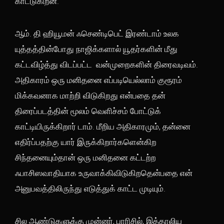
காட்டுகிறன.
ஆம். தி ஹியூமன் ஃசெண்டிபெட் இரண்டாம் உலக
யுத்தத்தின்போது நாஜிக்களால் யூதர்களின் மீது
கட்டவிழ்த்து விடப்பட்ட வன்முறைகளின் திரைவடிவம்.
அதிகாரம் ஒரு மனிதனை எப்படியெல்லாம் குரூரம்
மிக்கவனாக மாற்றி விடுகிறது என்பதை தன்
திரைப்படத்தின் மூலம் வெளிச்சம் போட்டுக்
காட்டியிருக்கிறார் டாம். மீறிய அதிகாரமும், தன்னை
எதிர்ப்பதற்கு யார் இருக்கிறார்களென்கிற
சிந்தனையும்தான் ஒரு மனிதனை கட்டற்ற
ஃபாசிஸவாதியாக உருவாக்கிவிடுகிறதென்பதை என்
அனுபவத்திலிருந்து எடுத்துக் காட்ட முடியும்.
சில ஆண்டுகளுக்கு முன்னர், பாரிசில், இத்தாலிய