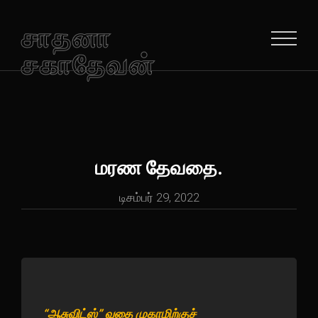
சாதனா
சகாதேவன்
மரண தேவதை.
டிசம்பர் 29, 2022
“ஆசுவிட்ஸ்” வதை முகாமிற்குச்