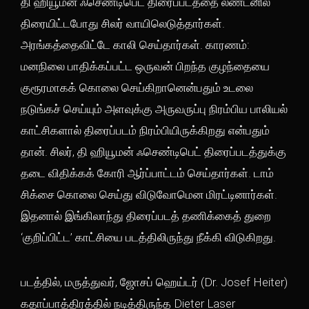
தி ஹியூமன் ஃசெண்டிபெட் திரைப்படத்தை லண்டனில்
திரையிட்டபோது சிலர் வாயிலெடுத்தார்கள்.
அரங்கத்தைவிட்டே காலி செய்தார்கள். காரணம்:
மனநிலை பாதிக்கப்பட்ட ஒருவன் பிறந்த குழந்தையை
குரூரமாகக் கொலை செய்கிறானென்பதும் உடலை
நடுங்கச் செய்யும் அளவுக்கு அருவருப்பு நிரம்பிய பாலியல்
காட்சிகளால் திரைப்படம் நிரம்பியிருக்கிறது என்பதும்
தான். சிலர், தி ஹியூமன் ஃசெண்டிபெட் திரைப்படத்துக்கு
தடை விதிக்கக் கோரி ஆர்ப்பாட்டம் செய்தார்கள். டாம்
சிக்சை கொலை செய்து விடுவோமென மிரட்டினார்கள்.
இதனால் இங்கிலாந்து திரைப்படத் தணிக்கைத் துறை
‘குறிப்பிட்ட’ காட்சியை படத்திலிருந்து நீக்கி விடுகிறது.
படத்தில், மருத்துவர், ஜோசப் ஹெய்டர் (Dr. Josef Heiter)
கதாப்பாத்திரத்தில் நடித்திருந்த Dieter Laser