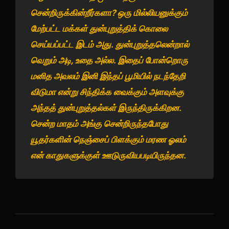
சென்றிருக்கின்றீர்களா? ஒரு மில்லியனுக்கும்
மேற்பட்ட மக்கள் துன்புறுத்திக் கொலை
செய்யப்பட்ட இடம் அது. துன்புறுத்தலென்றால்
வெறும் அடி, உதை அல்ல. இதைப் போன்றொரு
மனித அவலம் இனி இந்தப் பூமியில் நடந்தேறி
விடுமா என்று சிந்திக்க வைக்கும் அளவுக்கு
அந்தத் துன்புறுத்தல்கள் இருந்திருக்கிறன.
சென்ற மாதம் அங்கு சென்றிருந்தபோது
யூதர்களின் நெஞ்சைப் பிளக்கும் மரண ஓலம்
என் காதுகளுக்குள் ஊடுருவியபடியிருந்தன.