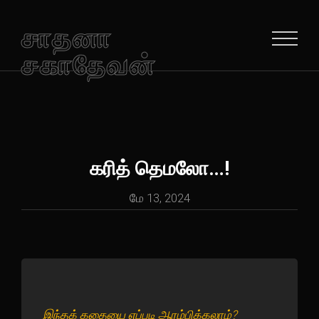
சாதனா
சகாதேவன்
கரித் தெமலோ…!
மே 13, 2024
இந்தக் கதையை எப்படி ஆரம்பிக்கலாம்?