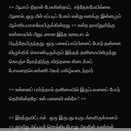
>> ஆமாம் நீதான் பேசுகின்றாய், சந்தேகமேயில்லை.
ஆனால், ஒரு மீன் எப்படிப் பேசும் என்று எனக்கு இன்னமும்
ஆச்சரியமாகவேயிருக்கின்றது << என்ற தாவீதுவிற்கு
உண்மையில் மீனுடனான இந்த உரையாடல்
பிடித்தேயிருந்தது. ஒரு மலைப்பாம்பினைப் போற் தன்னை
விழுக்கிக் கொண்டிருக்கும் இந்தத் தனிமையிலிருந்து
கொஞ்ச நேரத்திற்கு விடுதலை கிடைக்கப்
போவதையெண்ணி அவர் மகிழ்வடைந்தார்.
>> உன்னைப் பார்த்தால் தனிமையில் இருப்பவனைப் போற்
தெரிகின்றதே. உன் மனைவி எங்கே? <<
>> இறந்துவிட்டாள்…ஒரு இருபது வருடங்களிருக்கலாம்.
<< தாவீது அப்படிச் சொல்லியபோது அவரின் கண்கள்