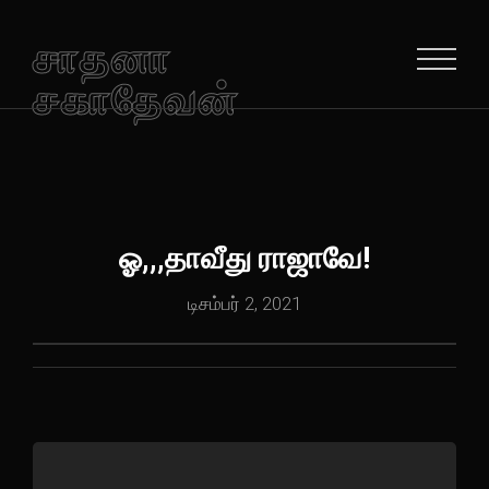
சாதனா
சகாதேவன்
ஓ,,,தாவீது ராஜாவே!
டிசம்பர் 2, 2021